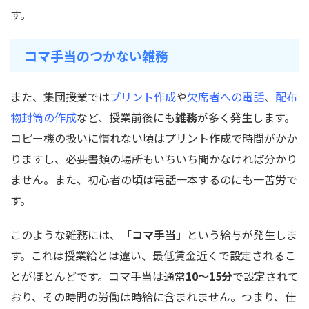
す。
コマ手当のつかない雑務
また、集団授業では
プリント作成
や
欠席者への電話
、
配布
物封筒の作成
など、授業前後にも
雑務
が多く発生します。
コピー機の扱いに慣れない頃はプリント作成で時間がかか
りますし、必要書類の場所もいちいち聞かなければ分かり
ません。また、初心者の頃は電話一本するのにも一苦労で
す。
このような雑務には、
「コマ手当」
という給与が発生しま
す。これは授業給とは違い、最低賃金近くで設定されるこ
とがほとんどです。コマ手当は通常
10～15分
で設定されて
おり、その時間の労働は時給に含まれません。つまり、仕